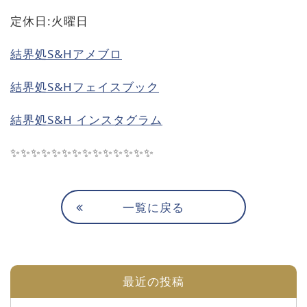
定休日
:
火曜日
結界処
S&Hアメブロ
結界処
S&H
フェイスブック
結界処
S&H
インスタグラム
✨✨✨✨✨✨✨✨✨✨✨✨✨✨
一覧に戻る
最近の投稿