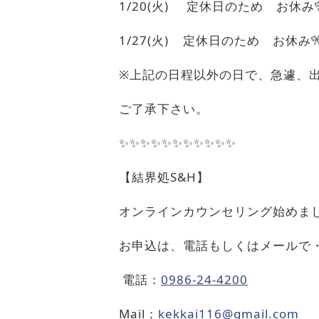
1/20(
火
)
定休日のため お休み
1/27(火
)
定休日のため お休み

※
上記の日程以外の日で、急遽、
ご了承下さい。
✨✨✨✨✨✨✨✨✨✨✨
【結界処
S&H
】
オンラインカウンセリング始めま
お申込は、電話もしくはメールで
電話：
0986-24-4200
Mail
：
kekkai116@gmail.com