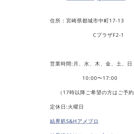
住所：宮崎県都城市中町
17-13
C
プラザ
F2-1
営業時間
:
月、水、木、金、土、日
10:00
〜
17:00
（
17
時以降ご希望の方はご予約
定休日
:
火曜日
結界処
S&Hアメブロ