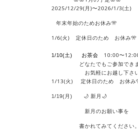
2025/12/29(月)〜2026/1/3(土)
年末年始のため
お休み
🎌
1/6(
火
)
定休日のため お休み
🎌
10:00〜12:0
1/10(土) お茶会
どなたでもご参加できま
お気軽にお越し下さい
1/13(
火
)
定休日のため お休み
🌙
新月
🌙
1/19(月)
新月のお願い事を
書かれてみてください