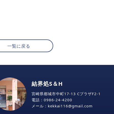
一覧に戻る
結界処S＆H
宮崎県都城市中町17-13 CプラザF2-1
電話：
0986-24-4200
メール：kekkai116
gmail
com