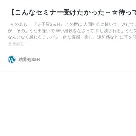
【こんなセミナー受けたかった～☆待っ
その名も、 『寺子屋S＆H』 この世は 人間社会に於いて、さけ
が、そのような出逢いで 辛い経験をなさって 押し潰されるような
なんとなく感じるテレパシー的な直感、癒し、違和感など に耳を傾
【こ
きを読む
ん
な
結界処S&H
セ
ミ
ナ
ー
受
け
た
か
っ
た
～
☆