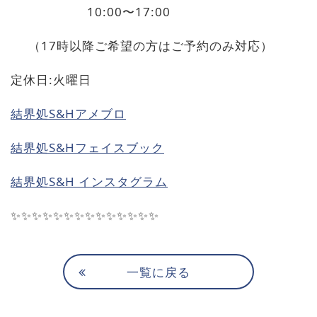
10:00
〜
17:00
（
17
時以降ご希望の方はご予約のみ対応）
定休日
:
火曜日
結界処
S&Hアメブロ
結界処
S&H
フェイスブック
結界処
S&H
インスタグラム
✨✨✨✨✨✨✨✨✨✨✨✨✨✨
一覧に戻る