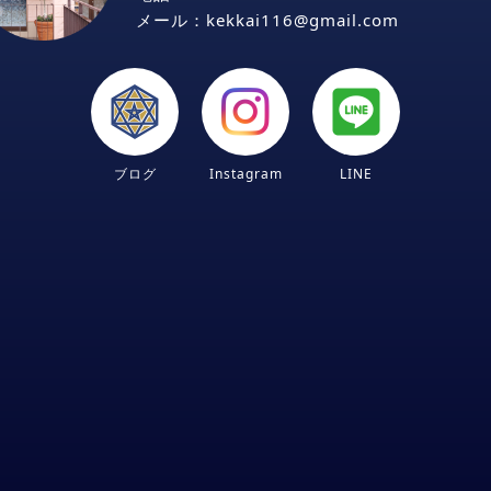
メール：kekkai116
gmail
com
ブログ
Instagram
LINE