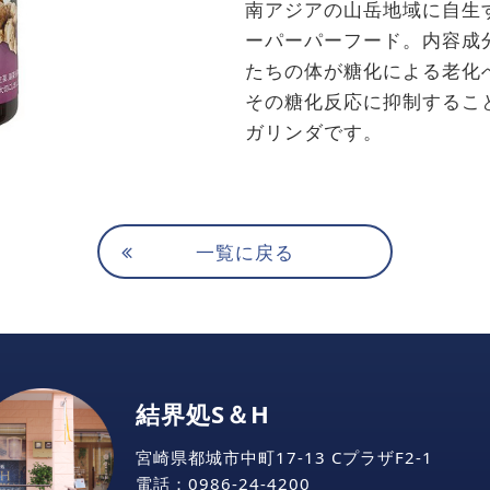
南アジアの山岳地域に自生
ーパーパーフード。内
たちの体が糖化による老化
その糖化反応に抑制するこ
ガリンダです。
一覧に戻る
結界処S＆H
宮崎県都城市中町17-13 CプラザF2-1
電話：
0986-24-4200